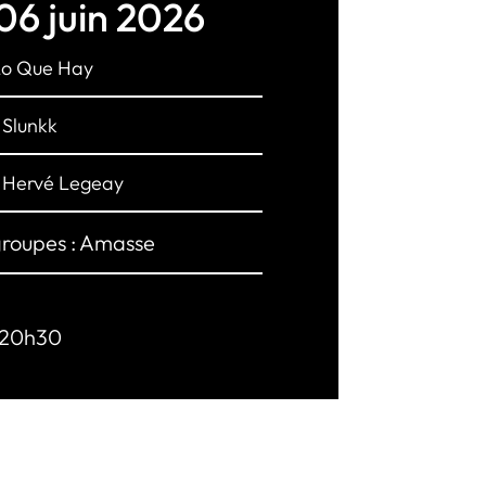
06 juin 2026
Lo Que Hay
Slunkk
t Hervé Legeay
 groupes : Amasse
20h30